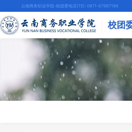
云南商务职业学院-校团委电话(TE): 0871-67987186
校团